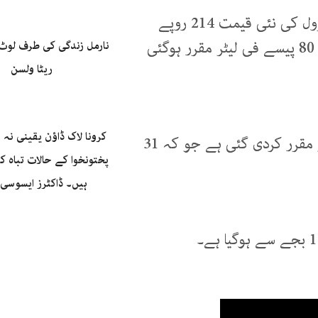
حکومت کی جانب سے قیمتوں میں کمی کے بعد پیٹرول کی نئی قیمت 214 روپے
80 پیسےمقرر اور ہائی ڈیزل کی نئی قیمت 227 روپے 80 پیسے فی لیٹر مقرر ہوگئی
نارمل زندگی کی طرف لوٹ 
ریٹا ولسن
کرونا لاک ڈاؤن یقینی نہ ب
اسی طرح لائٹ ڈیزل کی نئی قیمت 169روپے فی لیٹر مقرر کردی گئی ہے جو کہ 31
پختونخوا کے حالات تباہ 
ہیں۔ ڈاکٹرز ایسوسی 