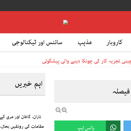
کاروبار
مذہب
سائنس اور ٹیکنالوجی
اہم خبریں
فیصلہ
ناران، کاغان اور مری ک
واٹس ایپ
مقامات کی رونقیں بحال، 