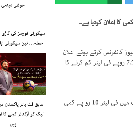
خوشی دیدنی
می
کا
اعلان
کردیا
ہے۔
سیکورٹی فورسز کی گاڑی 
حملہ… تین سیکورٹی اہل
وز کانفرنس کرتے ہوئے اعلان
کر دیا کہ پیٹرول پر فی لیٹر 10 روپے جبکہ ڈیزل پر 7.5 روپے فی لیٹر کم کرنے کا
وزیر خزانہ اسحاق ڈار نے کہا کہ لائٹ ڈیزل کی قیمت میں فی لیٹر 10 رو پے کمی
سابق فٹ بالر پاکستان می
لیگ کو آرگنائز کرنے کا ار
ہیں