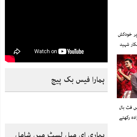
پر خودکش
کار شہید
ہمارا فیس بک پیج
ں فٹ بال
ادہ رکھتے
ہماری ای میل لسٹ میں شامل