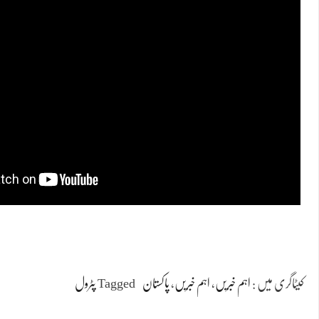
کیٹاگری میں :
اہم خبریں
،
اہم خبریں
،
پاکستان
Tagged
پٹرول