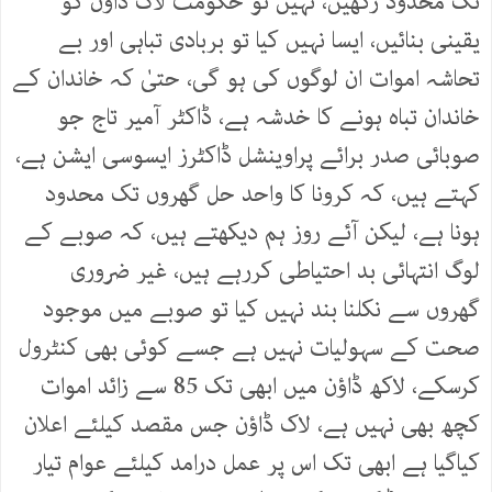
تک محدود رکھیں، نہیں تو حکومت لاک ڈاؤن کو
یقینی بنائیں، ایسا نہیں کیا تو بربادی تباہی اور بے
تحاشہ اموات ان لوگوں کی ہو گی، حتیٰ کہ خاندان کے
خاندان تباہ ہونے کا خدشہ ہے، ڈاکٹر آمیر تاج جو
صوبائی صدر برائے پراوینشل ڈاکٹرز ایسوسی ایشن ہے،
کہتے ہیں، کہ کرونا کا واحد حل گھروں تک محدود
ہونا ہے، لیکن آئے روز ہم دیکھتے ہیں، کہ صوبے کے
لوگ انتہائی بد احتیاطی کررہے ہیں، غیر ضروری
گھروں سے نکلنا بند نہیں کیا تو صوبے میں موجود
صحت کے سہولیات نہیں ہے جسے کوئی بھی کنٹرول
کرسکے، لاکھ ڈاؤن میں ابھی تک 85 سے زائد اموات
کچھ بھی نہیں ہے، لاک ڈاؤن جس مقصد کیلئے اعلان
کیاگیا ہے ابھی تک اس پر عمل درامد کیلئے عوام تیار