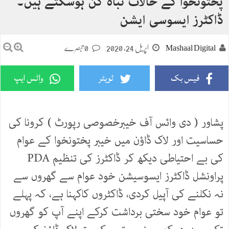
پختونخوا کے حالات تباہ کن ہوسکتے ہیں۔
ڈاکٹرز ایسوسی ایشن
Mashaal Digital
اپریل 24, 2020
0 تبصرے
فیس بک
ٹویٹر
واٹس ایپ
پشاور ( دی وائس آف خیبرخصوصی رپورٹ ) کرونا کی
حساسیت اور لاک ڈاؤن میں خیبر پختونخوا کے عوام
کی بے احتیاطی دیکھ کر ڈاکٹرز کی تنظیم PDA
پراونشل ڈاکٹرز ایسوسیشن خود عوام سے گھروں سے
نہ نکلنے کی آپیل کردی، ڈاکٹروں کاکہنا ہے، کہ پہلے
تو عوام خود سختی برداشت کرکے اپنے آپ کو گھروں