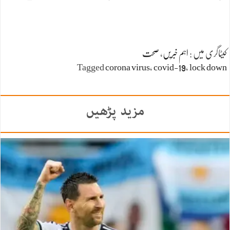
کیٹاگری میں :
اہم خبریں
،
صحت
Tagged
corona virus
،
covid-19
،
lock down
مزید پڑھیں