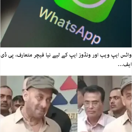
واٹس ایپ ویب اور ونڈوز ایپ کے لیے نیا فیچر متعارف، پی ڈی
ایف…