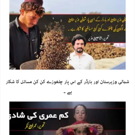
شمالی وزیرستان اور بارڈر کے اس پار چلغوزے کن کن مسائل کا شکار
ہے ۔