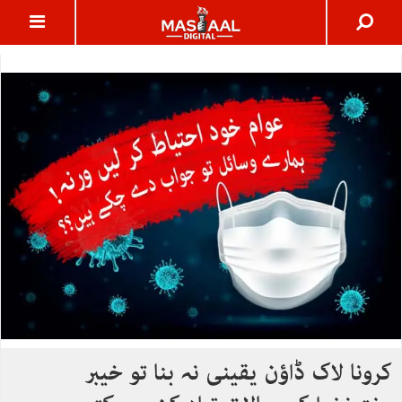
کرونا لاک ڈاؤن یقینی نہ بنا تو خیبر