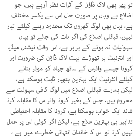
تو پھر بھی لاک ڈاؤن کے آثرات نظر آرہے ہیں، جو
اضلاع ہے وہاں پر صورت حال اس سے یکسر مختلف
ہے، یہاں بھی لوگ گھروں تک محدود رہنے کیلئے تیار
نہیں، قبائلی اضلاع کی اگر بات کی جائے تو یہاں
سہولیات نہ ہونے کے برابر ہے، اس وقت نیشنل میڈیا
اور انترنیٹ پر تھوڑے بہت لاک ڈاؤن کی ضرورت اور
کرونا جیسے وائرس کے ساتھ جہاد کو موثر بنانے
کیلئے انٹرنیٹ ایک بہترین ہتھیار ثابت ہوسکتا ہے،
لیکن ہمارے قبائلی اضلاع میں لوگ کافی سہولت سے
محروم ہیں، جس کے بغیر کرونا وائر س کا مقابلہ کرنا
شائد ایک خواب ہوسکتا ہے، کرونا کا مقابلہ احتیاطی
تدابیر ہی بہترین علاج ہے، لیکن اگر کوئی اس پر عمل
نہیں کرتا تو اس کا خاندان انتہائی خطرے میں ہے ،