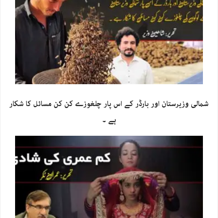
شمالی وزیرستان اور بارڈر کے اس پار چلغوزے کن کن مسائل کا شکار
ہے ۔