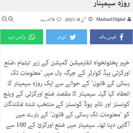
روزہ سیمینار
Mashaal Digital
مئی 18, 2023
0 تبصرے
فیس بک
ٹویٹر
واٹس ایپ
خیبر پختونخواہ انفارمیشن کمیشن کے زیر اہتمام ،ضلع
اورکزئی ہیڈ کوارٹر کے جرگہ ہال میں ‘معلومات تک
رسائی کے قانون’ کے حوالے سے ایک روزہ سیمینار کا
انعقاد کیا گیا۔ سیمینار کا مقصد ضلع اورکزئی کے ویلج
کونسلز اور نائبر ہوڈ کونسلز کے منتخب شدہ نمائندگان
کو ‘معلومات تک رسائی کے قانون’ کے بارے میں
آگاہی دینا تھا۔ سیمینار میں ضلع اورکزئ کے 100 سے