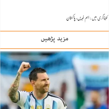
کیٹاگری میں :
اہم خبریں
،
پاکستان
مزید پڑھیں