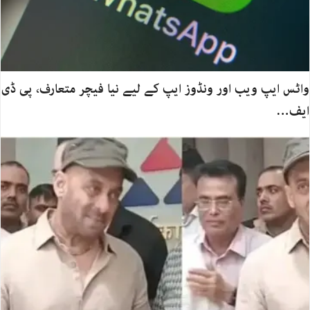
واٹس ایپ ویب اور ونڈوز ایپ کے لیے نیا فیچر متعارف، پی ڈی
ایف…