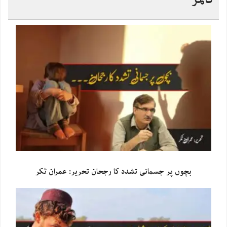
بچوں پر جسمانی تشدد کا رجحان تحریر: عمران ٹکر