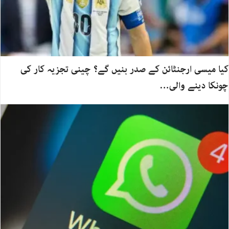
کیا میسی ارجنٹائن کے صدر بنیں گے؟ چینی تجزیہ کار کی
چونکا دینے والی…