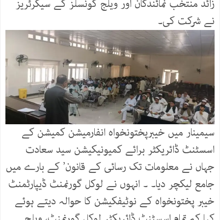
زائد منتخب نمائندگان اور ویلج کونسلز کے سیکرٹریز
نے شرکت کی۔
سیمینار میں خیبرپختونخواہ انفارمیشن کمیشن کے
اسسٹنٹ ڈائریکٹر برائے کمیونیکیشن سید سعادت
جہاں نے معلومات تک رسائی کے قانون’ کے بارے میں
جامع لیکچر دیا۔ ۔ انہوں نے لوکل گورنمنٹ ڈیپارٹمنٹ
خیبر پختونخواہ کے نوٹیفکیشن کا حوالہ دیتے ہوئے
کہا کہ تمام اسسٹنٹ ڈائریکٹر لوکل گورنمنٹ، ویلج