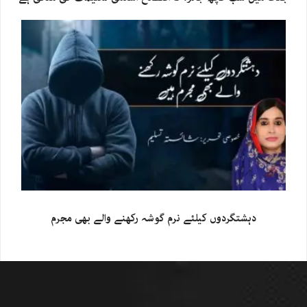
دہشتگردوں کیلئے نرم گوشہ رکھنے والے بھی مجرم