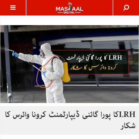
LRHکا پورا گائنی ڈیپارٹمنٹ کرونا وائرس کا
شکار