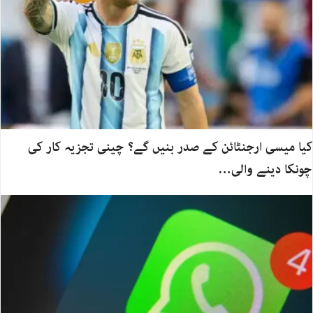
کیا میسی ارجنٹائن کے صدر بنیں گے؟ چینی تجزیہ کار کی
چونکا دینے والی…