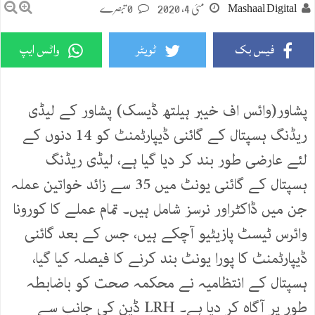
Mashaal Digital
مئی 4, 2020
0 تبصرے
فیس بک
ٹویٹر
واٹس ایپ
پشاور(وائس اف خیبر ہیلتھ ڈیسک) پشاور کے لیڈی
ریڈنگ ہسپتال کے گائنی ڈیپارٹمنٹ کو 14 دنوں کے
لئے عارضی طور بند کر دیا گیا ہے، لیڈی ریڈنگ
ہسپتال کے گائنی یونٹ میں 35 سے زائد خواتین عملہ
جن میں ڈاکٹراور نرسز شامل ہیں۔ تمام عملے کا کورونا
وائرس ٹیسٹ پازیٹیو آچکے ہیں، جس کے بعد گائنی
ڈیپارٹمنٹ کا پورا یونٹ بند کرنے کا فیصلہ کیا گیا،
ہسپتال کے انتظامیہ نے محکمہ صحت کو باضابطہ
طور پر آگاہ کر دیا ہے۔ LRH ڈین کی جانب سے