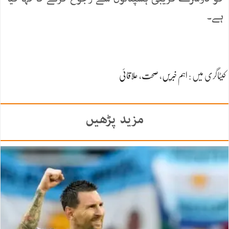
ہے۔
کیٹاگری میں :
اہم خبریں
،
صحت
،
علاقائی
مزید پڑھیں