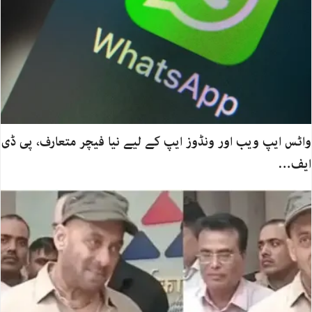
واٹس ایپ ویب اور ونڈوز ایپ کے لیے نیا فیچر متعارف، پی ڈی
ایف…