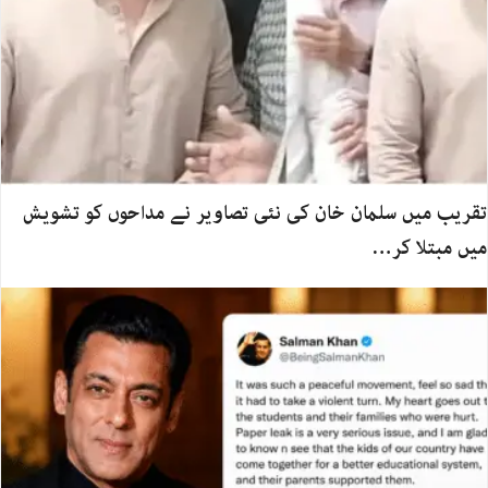
تقریب میں سلمان خان کی نئی تصاویر نے مداحوں کو تشویش
میں مبتلا کر…