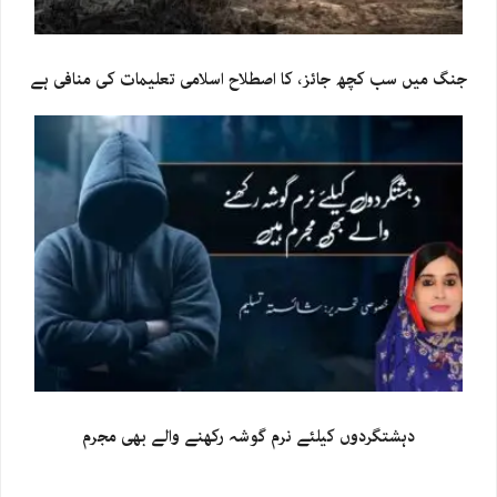
جنگ میں سب کچھ جائز، کا اصطلاح اسلامی تعلیمات کی منافی ہے
دہشتگردوں کیلئے نرم گوشہ رکھنے والے بھی مجرم