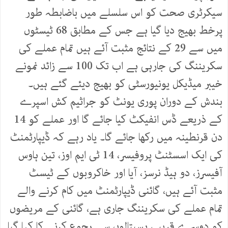
سیکرٹری صحت کو اس سلسلے میں باضابطہ طور
پرخط بھیج دیا گیا ہے جس کے مطابق 68 ٹیسٹوں
میں سے 29 کے نتائج مثبت آئے ہیں تمام عملے کی
سکریننگ کی جارہی ہے اب تک 100 سے زائد نمونے
خیبر میڈیکل یونیورسٹی کو بھیج دیئے گئے ہیں۔
بندش کے دوران پوری یونٹ کو جراثیم کش اسپرے
کے ذریعے ڈس انفیکٹ کیا جائے گا اور عملے کو 14
دن قرنطینہ میں رکھا جائے گا۔ یاد رہے کہ ڈیپارٹمنٹ
کی ایک اسسٹنٹ پروفیسر، 14 ٹی ایم اوز، تین ہاوس
آفیسرز، دو ہیڈ نرسز، آیا اور خاکروبوں کے ٹیسٹ
مثبت آئے ہیں، گائنی ڈیپارٹمنٹ میں کام کرنے والے
تمام عملے کی سکریننگ جاری ہے، گائنی کے مریضوں
کو دوسرے قریبی ہسپتالوں سے رجوع کرنے کا کہا گیا