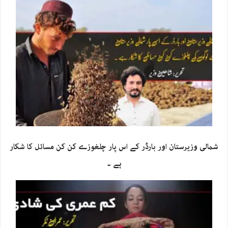
شمالی وزیرستان اور بارڈر کے اس پار چلغوزے کن کن مسائل کا شکار
ہے ۔