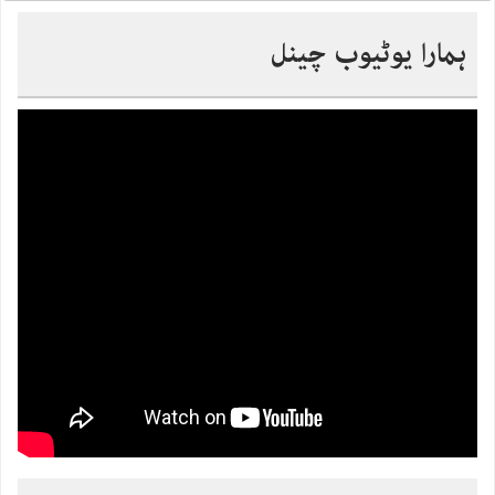
ہمارا یوٹیوب چینل