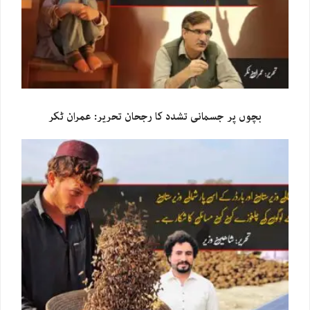
بچوں پر جسمانی تشدد کا رجحان تحریر: عمران ٹکر