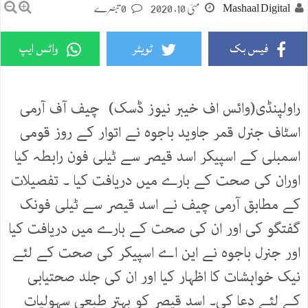
Mashaal Digital
مئی 10, 2020
0 تبصرے
فیس بک
ٹویٹر
واٹس ایپ
راولپنڈی(وائس اف خیبر نیوز ڈسک) چیف آف آرمی
اسٹاف جنرل قمر جاوید باجوہ نے اتوار کے روز قومی
اسمبلی کے اسپیکر اسد قیصر سے ٹیلی فون رابطہ کیا
اوران کی صحت کے بارے میں دریافت کیا ۔ تفصیلات
کے مطابق آرمی چیف نے اسد قیصر سے ٹیلی فونک
گفتگو کی اور ان کی صحت کے بارے میں دریافت کیا
اور جنرل باجوہ نے این اے اسپیکر کی صحت کے لئے
نیک خواہشات کا اظہار کیا اور ان کی جلد صحتیابی
کے لئے دعا کی۔ اسد قیصر کو بہتر طبعی سہولیات