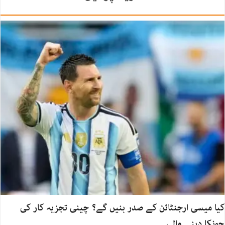
کیا میسی ارجنٹائن کے صدر بنیں گے؟ چینی تجزیہ کار کی
چونکا دینے والی…