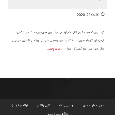
جولائ 23, 2020
کہتے ہیں کہ خود کشیاں اکثر ناکام لوگ ہی کرتے ہیں، جس میں محبت میں ناکامی ،
غربت، اور گھریلو حالات سے تنگ ہونا بڑی وجوہات ہیں، بالی ووڈ فلم انڈسٹری میں بھی
حالیہ دنوں میں خود کشی کا رجحان
مزید پڑھیں
ہمارے بارے میں
ہم سے رابطہ
کاپی رائٹس
قوائد و ضوابت
پرائیویسی پالیسی