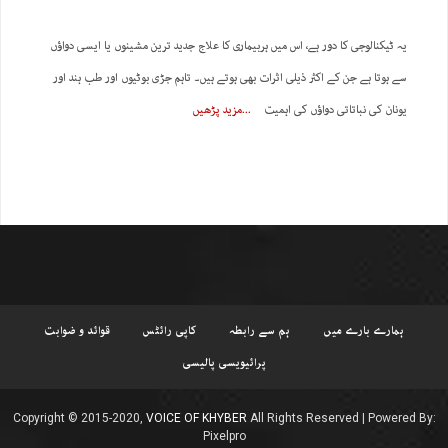
یہ ٹیکنالوجی کا دور ہے، اس میں ہربیماری کا علاج جدید ترین مشینوں یا ایسی دواؤں
سے ہوتا ہے جن کے اکثر ذیلی اثرات بھی ہوتے ہیں۔ تاہم جڑی بوٹیوں اور طب ہند اور
یونان کی نباتاتی دواؤں کی اہمیت
مزید پڑھیں
ہمارے بارے میں
ہم سے رابطہ
کاپی رائٹس
قوائد و ضوابت
پرائیویسی پالیسی
Copyright © 2015-2020,
VOICE OF KHYBER
All Rights Reserved | Powered By:
Pixelpro