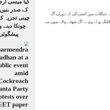
کیا میسی ارجن
کے صدر بنیں
 نے جنگلات میں آتشزدگی کے دوران آگ
چینی تجزیہ کا
ئلنگ یو اے وی نے آگ بجھانے والے بموں سے
چونکا دینے و
پیشگوئی