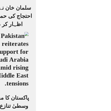
سلمان خان نے
احتجاج کی حما
اظہار کر د
پاکستان کا 
وسطیٰ تنازع