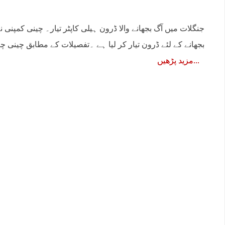
جنگلات میں آگ بجھانے والا ڈرون ہیلی کاپٹر تیار۔ چینی کمپنی
بجھانے کے لئے ڈرون تیار کر لیا ہے ۔تفصیلات کے مطابق چینی چا
مزید پڑھیں