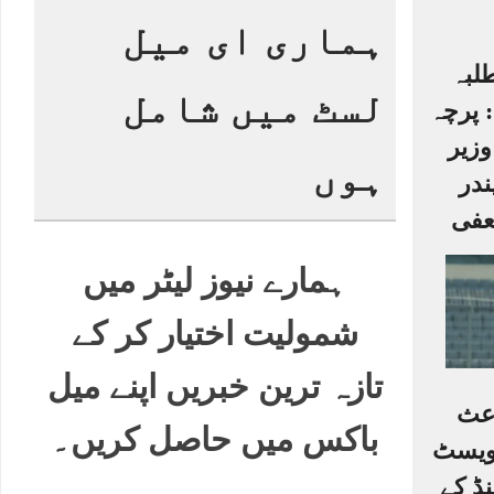
ہماری ای میل
لبہ
لسٹ میں شامل
 پرچہ
وزیر
ہوں
ندر
عفی
ہمارے نیوز لیٹر میں
شمولیت اختیار کر کے
تازہ ترین خبریں اپنے میل
اعث
باکس میں حاصل کریں۔
ویسٹ
نڈ کے