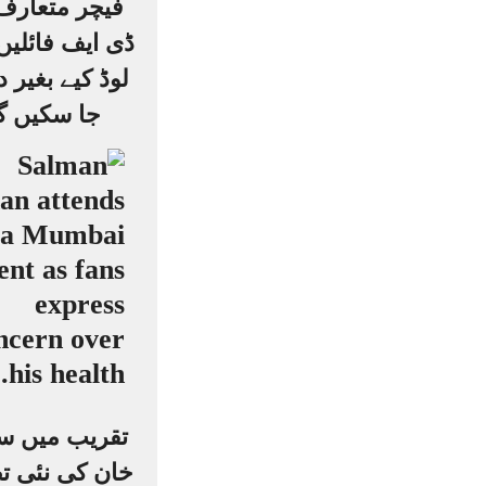
فیچر متعارف
ڈی ایف فائلیں
لوڈ کیے بغیر 
جا سکیں گ
تقریب میں س
خان کی نئی ت