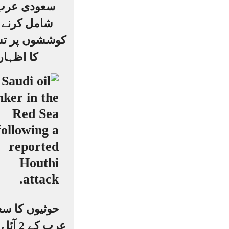
سعودی عرب
شامل کرنے 
کوششوں پر ت
کا اظہار
حوثیوں کا س
عرب کے 2