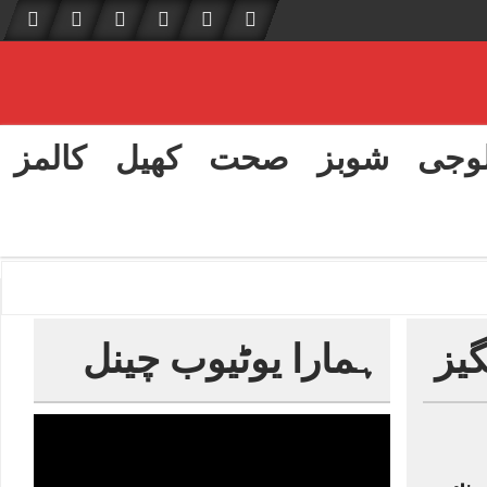
لوجی
شوبز
صحت
کھیل
کالمز
یز
ہمارا یوٹیوب چینل