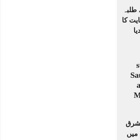
 طلبہ
یت کا
یا
مشرق
 میں