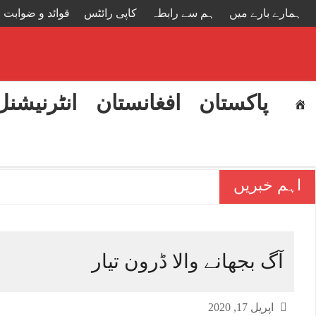
ہمارے بارے میں
ہم سے رابطہ
کاپی رائٹس
قوائد و ضوابت
پاکستان
افغانستان
انٹرنیشنل
اہم خبریں
بھارت میں طلبہ تحریک کی 
آگ بجھانے والا ڈرون تیار
اپریل 17, 2020