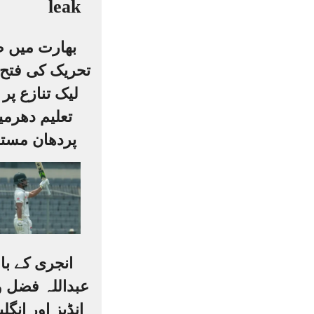
بھارت میں ط
تحریک کی فتح:
لیک تنازع پر 
تعلیم دھرمی
پردھان مست
انجری کے ب
عبداللہ فضل 
انڈیز اور انگلی