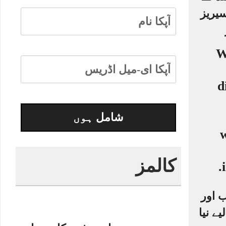
یریز
کالمز
 اور
یے نیا