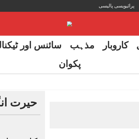
پرائیویسی پالیسی
کاروبار
مذہب
سائنس اور ٹیکنا
پکوان
فتح: پرچہ لیک تنازع
-
حیرت انگ