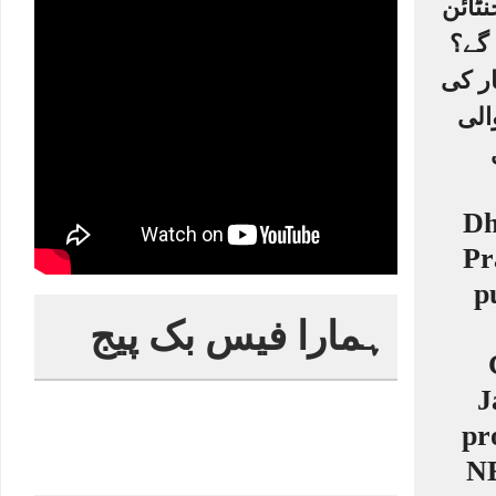
ٹائن
 گے؟
ر کی
الی
ہمارا فیس بک پیج