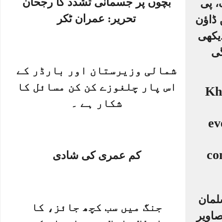
بچوں پر جسمانی تشدد کا رجحان
، پی
تحریر: عمران ٹکر
 ڈاؤن
دیکھی
ی
شمالی وزیرستان اور بارڈر کے
اس پار چلغوزے کن کن مسائل کا
شکار ہے ۔
کم عمری کی شادی
لمان
جنگ میں سب کچھ جائز، کا
صاویر