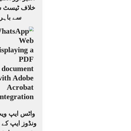
خلاف ٹیسٹ س
سے باہر
واٹس ایپ ویب
ونڈوز ایپ کے ل