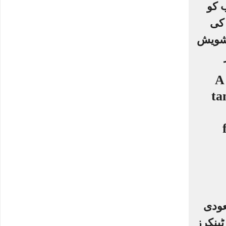
 کو
کی
شویش
عودی
 آئل ٹینکرز