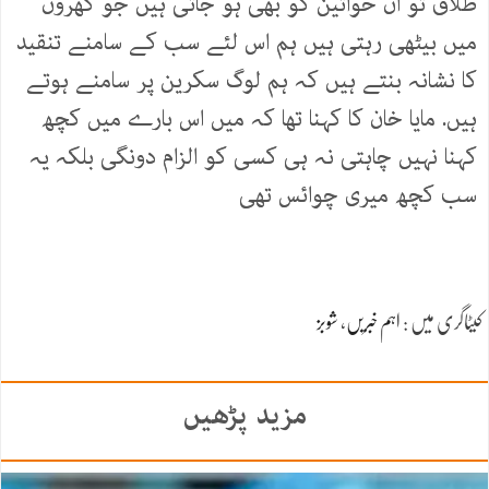
طلاق تو ان خواتین کو بھی ہو جاتی ہیں جو گھروں
میں بیٹھی رہتی ہیں ہم اس لئے سب کے سامنے تنقید
کا نشانہ بنتے ہیں کہ ہم لوگ سکرین پر سامنے ہوتے
ہیں. مایا خان کا کہنا تھا کہ میں اس بارے میں کچھ
کہنا نہیں چاہتی نہ ہی کسی کو الزام دونگی بلکہ یہ
سب کچھ میری چوائس تھی
کیٹاگری میں :
اہم خبریں
،
شوبز
مزید پڑھیں