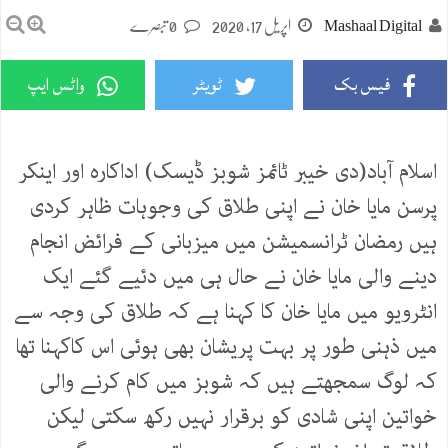
Mashaal Digital
اپریل 17, 2020
0 تبصرے
فیس بک
ٹویٹر
واٹس ایپ
اسلام آباد(دی خیبر ٹائمز شوبز ڈیسک) اداکارہ اور اینکر
پرسن مایا خان نے اپنی طلاق کی وجوہات ظاہر کردی
ہیں رمضان ٹرانسمیشن میں میزبانی کے فرائض انجام
دینے والی مایا خان نے حال ہی میں دئیے گئے ایک
انٹرویو میں مایا خان کا کہنا ہے کہ طلاق کی وجہ سے
میں ذہنی طور پر بہت پریشان بھی ہوئی اس کاکہنا تھا
کہ لوگ سمجھتے ہیں کہ شوبز میں کام کرنے والی
خواتین اپنی شادی کو برقرار نہیں رکھ سکتی لیکن