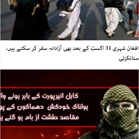
افغان شہری 31 اگست کے بعد بھی آزادانہ سفر کر سکتے ہیں،
ستانکزئی