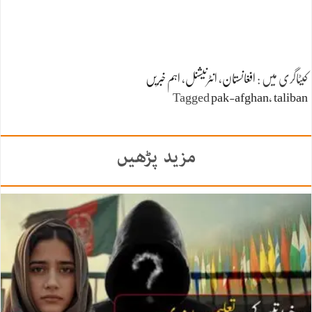
کیٹاگری میں :
افغانستان
،
انٹرنیشنل
،
اہم خبریں
Tagged
pak-afghan
،
taliban
مزید پڑھیں