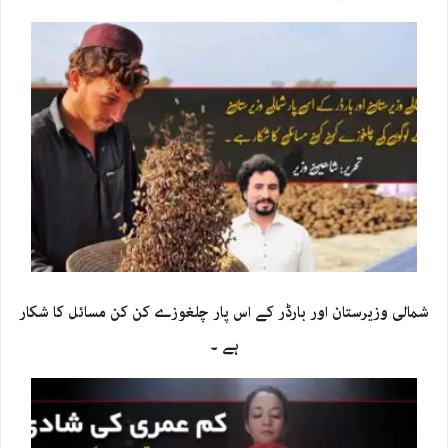
شمالی وزیرستان اور بارڈر کے اس پار چلغوزے کن کن مسائل کا شکار
ہے ۔