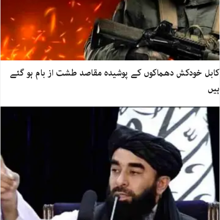
کابل خودکش دھماکوں کے پوشیدہ مقاصد طشت از بام ہو گئے
ہیں