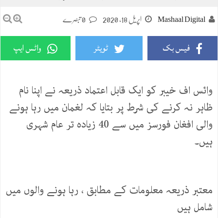
Mashaal Digital
اپریل 18, 2020
0 تبصرے
فیس بک
ٹویٹر
واٹس ایپ
وائس اف خیبر کو ایک قابل اعتماد ذریعہ نے اپنا نام
ظاہر نہ کرنے کی شرط پر بتایا کہ لغمان میں رہا ہونے
والی افغان فورسز میں سے 40 زیادہ تر عام شہری
ہیں۔
معتبر ذریعہ معلومات کے مطابق ، رہا ہونے والوں میں
شامل ہیں